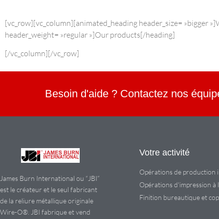
[vc_row][vc_column][animated_heading header_size= »bigger »
header_weight= »regular »]Our products[/heading]
[/vc_column][/vc_row]
Besoin d'aide ? Contactez nos équip
Votre activité
Opérations de production i
James Burn International ou “JBI”
Opérations d'impression à
est le créateur et le seul fabricant
Finition bureautique et cop
de la reliure métallique originale
Wire-O®. JBI fabrique et vend