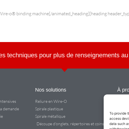
]Wire-o® binding machine[/animated_heading][heading header_ty
es techniques pour plus de renseignements au
Nos solutions
À pr
ntensives
Reliure en Wire-O
Inform
 la demande
Spirale plastique
Espace
To provide t
ie
Spirale métallique
Conta
access devic
Découpe d'onglets, répertoires et coins ronds
data such as
withdrawing