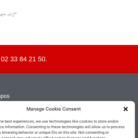
pe= »h2″
 02 33 84 21 50.
opos
ations sur la société
Manage Cookie Consent
 revendeurs
he best experiences, we use technologies like cookies to store and/or
ctez-nous
e information. Consenting to these technologies will allow us to process
 browsing behavior or unique IDs on this site. Not consenting or
 consent, may adversely affect certain features and functions.